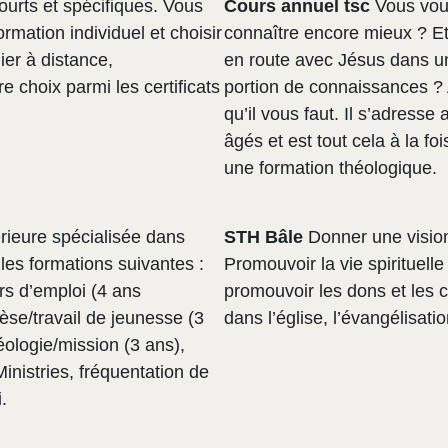
ourts et spécifiques. Vous
Cours annuel tsc
Vous vou
mation individuel et choisir
connaître encore mieux ? Et 
ier à distance,
en route avec Jésus dans u
e choix parmi les certificats
portion de connaissances ? 
qu’il vous faut. Il s’adresse
âgés et est tout cela à la fo
une formation théologique.
rieure spécialisée dans
STH Bâle
Donner une vision
 les formations suivantes :
Promouvoir la vie spirituell
rs d’emploi (4 ans
promouvoir les dons et les 
èse/travail de jeunesse (3
dans l’église, l’évangélisatio
éologie/mission (3 ans),
inistries, fréquentation de
.