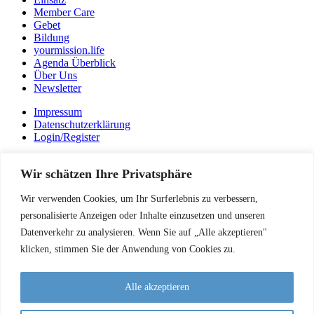
Member Care
Gebet
Bildung
yourmission.life
Agenda Überblick
Über Uns
Newsletter
Impressum
Datenschutzerklärung
Login/Register
Impressum
Wir schätzen Ihre Privatsphäre
Datenschutzerklärung
Login/Register
Wir verwenden Cookies, um Ihr Surferlebnis zu verbessern,
Instagram
Facebook
personalisierte Anzeigen oder Inhalte einzusetzen und unseren
Datenverkehr zu analysieren. Wenn Sie auf „Alle akzeptieren"
AEM Schweiz – Arbeitsgemeinschaft Evangelischer Missionen
klicken, stimmen Sie der Anwendung von Cookies zu.
Josefstrasse 32 CH-8005 Zürich
info@mission.ch
Alle akzeptieren
PC-Konto 87-283672-8